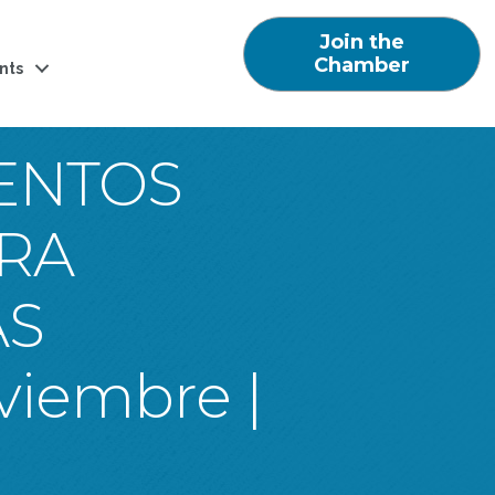
Join the
Chamber
nts
ENTOS
ARA
AS
viembre |